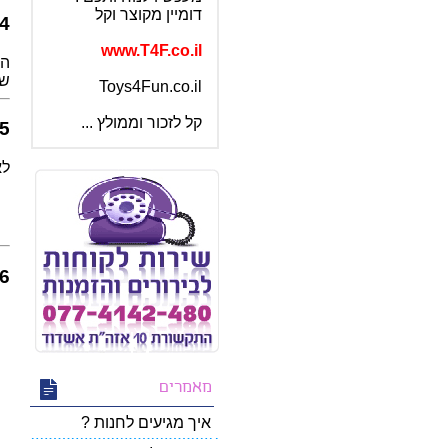
4. שימוש במיד
www.T4F.co.il
המ
Toys4Fun.co.il
שי
קל לזכור וממולץ ...
5. שיתוף מידע עם צדדים שלי
הכל חלק מהשירות שלנו !
לא
6. אבטחת מידע ושמיר
מאמרים
איך מגיעים לחנות ?