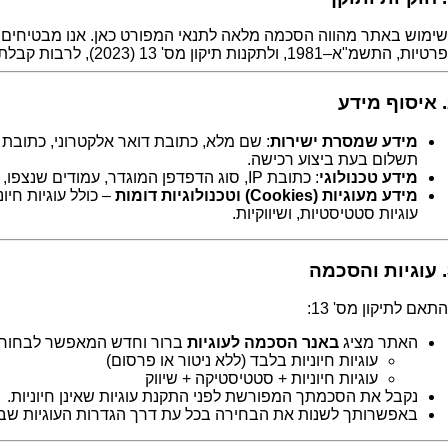
ימוש באתר מהווה הסכמה מלאה לתנאי המפורט כאן. אנו מבטיחים 
, התשמ"א–1981, ולתקנות תיקון מס' 13 (2023), לרבות קבלת הסכמה מדעת בקשר לעוגיות.
ע
מידע שמסרת ישירות
: שם מלא, כתובת דואר אלקטרוני, כתובת 
תשלום בעת ביצוע רכישה.
מידע טכנולוגי
: כתובת IP, סוג הדפדפן המוגדר, עמודים שנצפו, זמן פרסום וכו'.
מידע מעוגיות (Cookies) וטכנולוגיות דומות
– כולל עוגיות חיו
עוגיות סטטיסטיות, ושיווקיות.
מה
תאם לתיקון מס' 13:
האתר מציג
באנר הסכמה לעוגיות
ברור וחדש המאפשר לבחור ב
עוגיות חיוניות בלבד (ללא ניטור או פרסום)
עוגיות חיוניות + סטטיסטיקה + שיווק
נקבל את הסכמתך המפורשת לפני התקנת עוגיות שאינן חיוניות.
באפשרותך לשנות את הבחירה בכל עת דרך הגדרות העוגיות שב