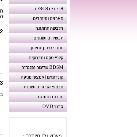
אביזרים אנאלים
הש
הפרטיות
מארזים ומיוחדים
הלבשה תחתונה
2. איסוף מיד
תכשירים ושמנים
חומרי סיכוך וחיכוך
קלפי סקס ומשחקים
BDSM שליטה ופנטזיה
קונדומים | אמצעי מניעה
3. עוגיות והסכ
מבצעי אביזרים ושונות
בה
חברות ומותגים
סרטי DVD
מעכשיו לנוחיותכם :
דומיין מקוצר וקל