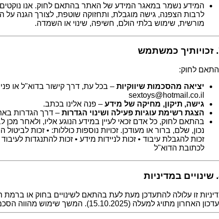
המידע נשמר במאגר המידע של האתר בהתאם לחוק. אנו נוקטים
לרבות הצפנה, גישה מוגבלת, ותחזוקה שוטפת, לצורך הגנה על ה
מורשית, שימוש בלתי הולם, חשיפה, שינוי או השמדה.
מש
תאם לחוק:
יציאה מהסכמות שיווקיות
– בכל עת, דרך קישור בדוא"ל או פניי
sextoys@hotmail.co.il
גישה, תיקון, מחיקה של מידע
– פנה אלינו בכתב.
הצגת רשימת עוגיות פעילה ושינוי הגדרות
– דרך הגדרות באת
בהתאם לחוק, כל אדם זכאי לעיין במידע הנוגע אליו, ולאחר מכן לב
נכון, שלם, ברור או מעודכן. זכויות נוספות כוללות: • זכות לביטול
זכות להגבלת עיבוד • זכות לניידות מידע • זכות להתנגדות לעיבוד 
לכתובת הדוא"ל
ות
יניות זו עלולה להתעדכן מעת לעת בהתאם לשינויים בחוק או ברמת ה
ון האחרון מתויג למעלה (15.10.2025). המשך שימוש מהווה הסכמה לגרסה המעודכנת.