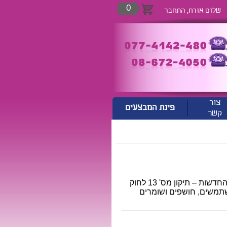
0
שלום אורח,
התחבר
צור
פינת המבצעים
קשר
אתר toys4fun (להלן: "האתר") מוסמך לפעול בהתאם לתקנות העוגיות החדשות – תיקון מס' 13 לחוק
ו אוספים, משתמשים, חושפים ושומרים