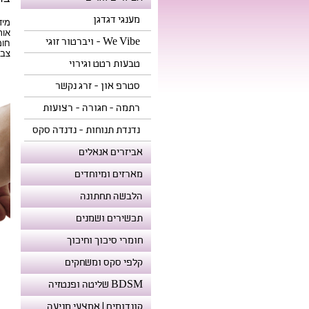
מענגי דגדגן
מידה לח
אורך 
We Vibe - ויברטור זוגי
חומר
צבע
טבעות רטט וגירוי
סטרפ און - זרג נקשר
רתמה - חגורה - רצועות
נדנדת תנוחות - נדנדה סקס
אביזרים אנאלים
מארזים ומיוחדים
הלבשה תחתונה
תכשירים ושמנים
חומרי סיכוך וחיכוך
קלפי סקס ומשחקים
BDSM שליטה ופנטזיה
קונדומים | אמצעי מניעה