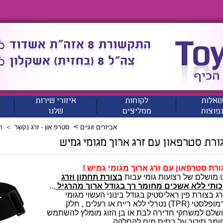
שאלות
לקוחות
איזורי שירות
פוצות
ממליצים
שלנו
>
>
אביזרים זוגיים
סטרפ און - זרג נקשר
ח
ורת סטרפאון עם זרג ארוך מגומי גמיש
ורת סטרפאון עם זרג ארוך מגומי גמיש !
 מושלם של רצועות גומי עבות
בצורת תחתון וזרג
כותי ללא אשכים מחומר רך בגודל ארוך מהרגיל
...
ג בצורת פין ראליסטיק בגודל בינוני העשוי מגומי
תרמופלסטי (TPR) נטרלי ללא רייח או רעלים , חלק
ושלם למשחקי חדירה לבת או בן הזוג מומלץ להשתמש
ומר סיכוך על בסיס מים להחלקה ...