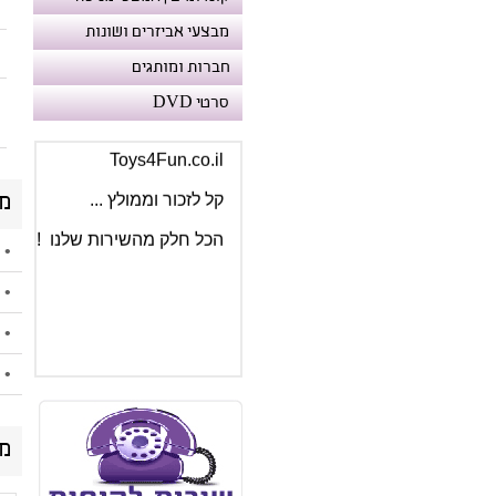
מבצעי אביזרים ושונות
מעכשיו לנוחיותכם :
דומיין מקוצר וקל
חברות ומותגים
www.T4F.co.il
סרטי DVD
Toys4Fun.co.il
קל לזכור וממולץ ...
מ
הכל חלק מהשירות שלנו !
• 
• 
• 
• 
מו