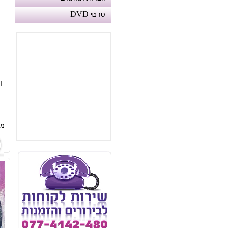
סרטי DVD
ו
ה
מח
מעכשיו לנוחיותכם :
דומיין מקוצר וקל
www.T4F.co.il
Toys4Fun.co.il
קל לזכור וממולץ ...
הכל חלק מהשירות שלנו !