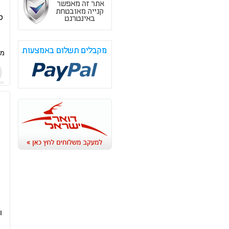
ס
מח
ו