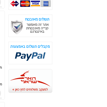
תח
מח