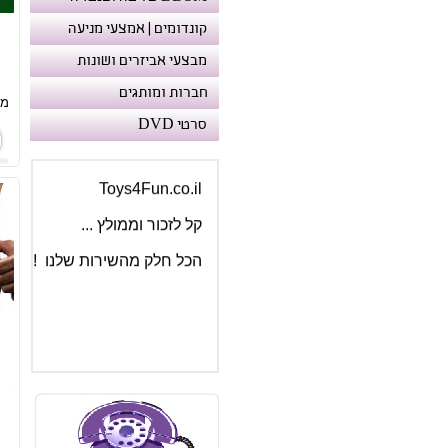
קונדומים | אמצעי מניעה
מבצעי אביזרים ושונות
מעכשיו לנוחיותכם :
דומיין מקוצר וקל
חברות ומותגים
מח
www.T4F.co.il
סרטי DVD
Toys4Fun.co.il
קל לזכור וממולץ ...
הכל חלק מהשירות שלנו !