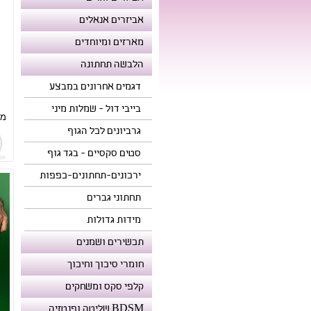
אביזרים אנאלים
מארזים ומיוחדים
הלבשה תחתונה
דגמים אחרונים במבצע
בייבי דול - שמלות מיני
מח
גרביונים לכל הגוף
סטים סקסיים - בגד גוף
ירכונים-תחתונים-כפפות
תחתוני גברים
מידות גדולות
תכשירים ושמנים
חומרי סיכוך וחיכוך
קלפי סקס ומשחקים
BDSM שליטה ופנטזיה